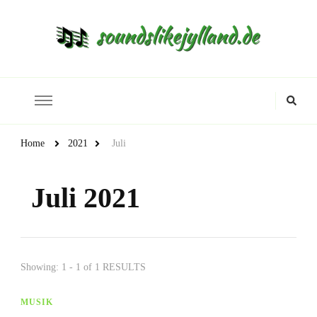
Soundslikejylland.de
Wissenswertes aus der Musik
Looking
for
Something?
Home
2021
Juli
Juli 2021
Showing: 1 - 1 of 1 RESULTS
MUSIK