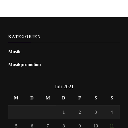
KATEGORIEN
Musik
Musikpromotion
Juli 2021
M
D
M
D
F
S
S
1
2
3
4
5
6
7
8
9
10
11